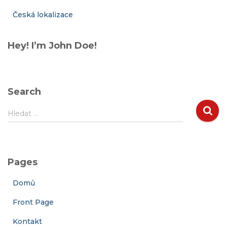
Česká lokalizace
Hey! I’m John Doe!
Search
V
Hledat …
y
h
l
e
Pages
d
á
Domů
v
á
Front Page
n
í
Kontakt