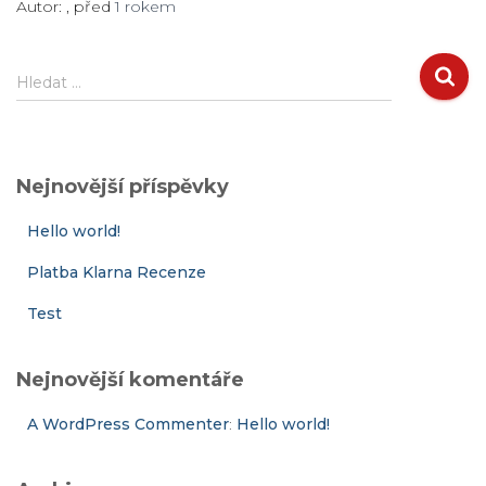
Autor:
, před
1 rokem
V
Hledat …
y
h
l
e
Nejnovější příspěvky
d
á
Hello world!
v
á
Platba Klarna Recenze
n
í
Test
Nejnovější komentáře
A WordPress Commenter
:
Hello world!